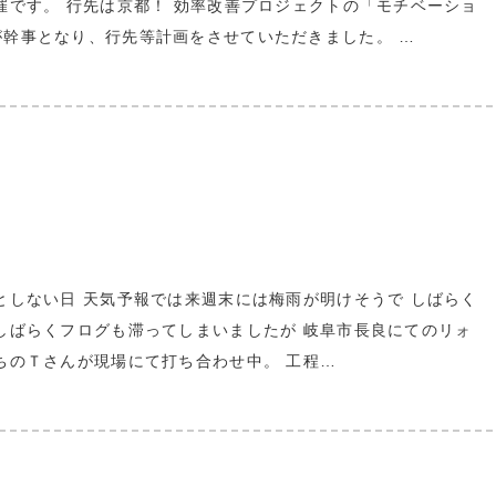
催です。 行先は京都！ 効率改善プロジェクトの「モチベーショ
幹事となり、行先等計画をさせていただきました。 …
としない日 天気予報では来週末には梅雨が明けそうで しばらく
しばらくフログも滞ってしまいましたが 岐阜市長良にてのリォ
ちのＴさんが現場にて打ち合わせ中。 工程…