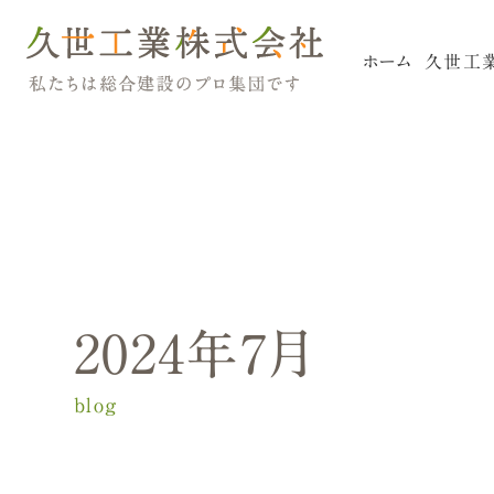
ホ
ー
ム
久
世
工
リフォームについて
2024年7月
blog