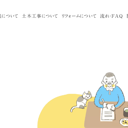
業
に
つ
い
て
土
木
工
事
に
つ
い
て
リ
フ
ォ
ー
ム
に
つ
い
て
流
れ
・
F
A
Q
内装
3つのこだわり
トイレ
代表挨拶
キッチ
洗面所
玄関・窓
屋根