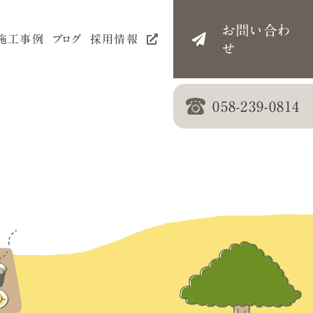
お問い合わ
施
工
事
例
ブ
ロ
グ
採
用
情
報
せ
058-239-0814
ン
浴室
外壁