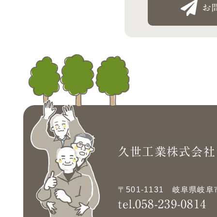
お
久世工業株式会社
〒501-1131
岐阜県岐阜市
tel.058-239-0814