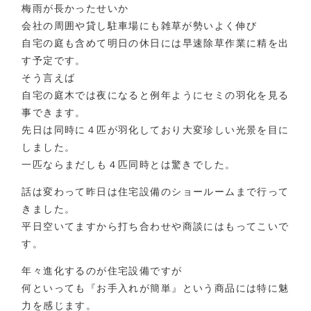
梅雨が長かったせいか
会社の周囲や貸し駐車場にも雑草が勢いよく伸び
自宅の庭も含めて明日の休日には早速除草作業に精を出
す予定です。
そう言えば
自宅の庭木では夜になると例年ようにセミの羽化を見る
事できます。
先日は同時に４匹が羽化しており大変珍しい光景を目に
しました。
一匹ならまだしも４匹同時とは驚きでした。
話は変わって昨日は住宅設備のショールームまで行って
きました。
平日空いてますから打ち合わせや商談にはもってこいで
す。
年々進化するのが住宅設備ですが
何といっても『お手入れが簡単』という商品には特に魅
力を感じます。