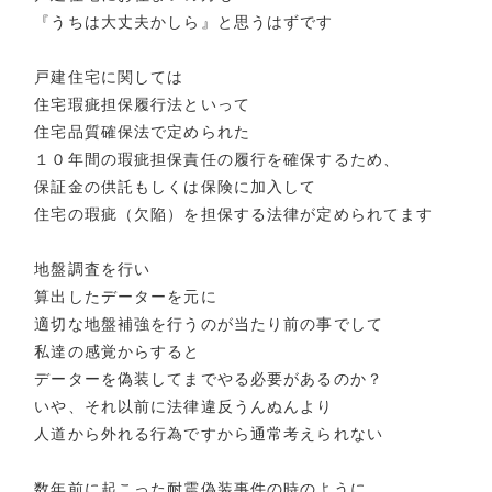
『うちは大丈夫かしら』と思うはずです
戸建住宅に関しては
住宅瑕疵担保履行法といって
住宅品質確保法で定められた
１０年間の瑕疵担保責任の履行を確保するため、
保証金の供託もしくは保険に加入して
住宅の瑕疵（欠陥）を担保する法律が定められてます
地盤調査を行い
算出したデーターを元に
適切な地盤補強を行うのが当たり前の事でして
私達の感覚からすると
データーを偽装してまでやる必要があるのか？
いや、それ以前に法律違反うんぬんより
人道から外れる行為ですから通常考えられない
数年前に起こった耐震偽装事件の時のように