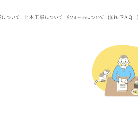
業
に
つ
い
て
土
木
工
事
に
つ
い
て
リ
フ
ォ
ー
ム
に
つ
い
て
流
れ
・
F
A
Q
内装
3つのこだわり
トイレ
代表挨拶
キッチ
洗面所
玄関・窓
屋根