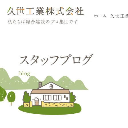
ホ
ー
ム
久
世
工
スタッフブログ
リフォームについて
blog