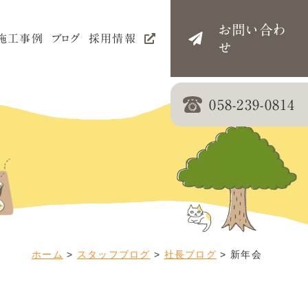
お問い合わ
施
工
事
例
ブ
ロ
グ
採
用
情
報
せ
058-239-0814
ン
浴室
外壁
ホーム
>
スタッフブログ
>
社長ブログ
>
新年会